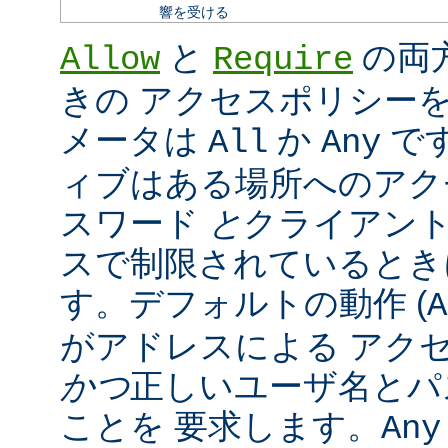
響を受ける
と
の両
Allow
Require
きの アクセスポリシー
メータは
か
で
All
Any
ィブはある場所へのアク
スワード
と
クライアン
スで制限されているとき
す。デフォルトの動作 (
A
がアドレスによる アク
かつ
正しいユーザ名とパ
ことを 要求します。
Any