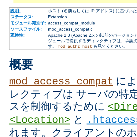
説明:
ホスト (名前もしくは IP アドレス) に基づ
ステータス:
Extension
モジュール識別子:
access_compat_module
ソースファイル:
mod_access_compat.c
互換性:
Apache 2.3 (Apache 2.x の以前の
ジュールで提供するディレクティブは、承認
す。
も見てください。
mod_authz_host
概要
によ
mod_access_compat
レクティブは サーバの特
スを制御するために
<Dir
と
<Location>
.htacces
れます。クライアントのホス