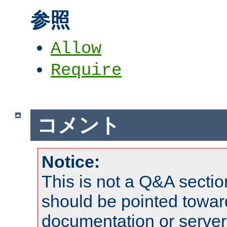
参照
Allow
Require
コメント
Notice:
This is not a Q&A sect
should be pointed towar
documentation or serve