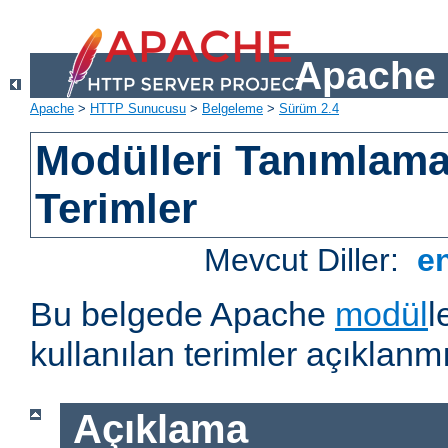
Apache 
Apache
>
HTTP Sunucusu
>
Belgeleme
>
Sürüm 2.4
Modülleri Tanımlama
Terimler
Mevcut Diller:
e
Bu belgede Apache
modül
l
kullanılan terimler açıklanmı
Açıklama