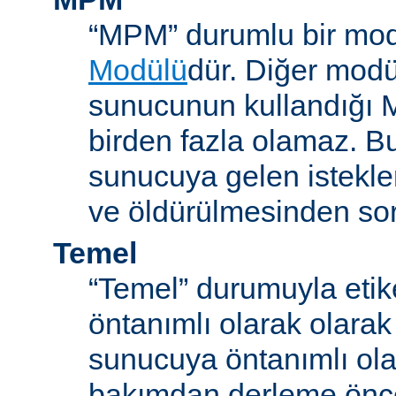
“MPM” durumlu bir mod
Modülü
dür. Diğer modül
sunucunun kullandığı 
birden fazla olamaz. B
sunucuya gelen istekle
ve öldürülmesinden so
Temel
“Temel” durumuyla etik
öntanımlı olarak olarak
sunucuya öntanımlı ola
bakımdan derleme önc